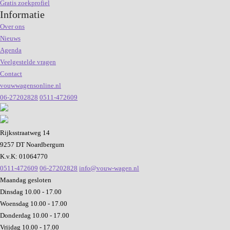
Gratis zoekprofiel
Informatie
Over ons
Nieuws
Agenda
Veelgestelde vragen
Contact
vouwwagensonline.nl
06-27202828
0511-472609
Rijksstraatweg 14
9257 DT Noardbergum
K.v.K: 01064770
0511-472609
06-27202828
info@vouw-wagen.nl
Maandag
gesloten
Dinsdag
10.00 - 17.00
Woensdag
10.00 - 17.00
Donderdag
10.00 - 17.00
Vrijdag
10.00 - 17.00