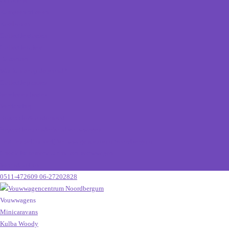
Occasions
Kampeerartikelen
Koelboxen
Collectie stoelen
Collectie tafels
Daktenten
Wat kan er op de grond?
Collectie pannen
Servies en bestek
Verlichting
Reparatie & onderhoud
Reparatie en onderhoud vouwwagen
Tent- en zeilmakerij Vouwwagencentrum Noordbergum
Checklist zomerklaar maken vouwwagen
Verandazeilen
0511-472609
06-27202828
Vouwwagens
Minicaravans
Kulba Woody