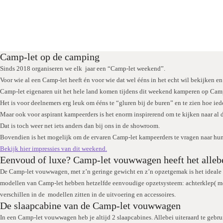
Camp-let op de camping
Sinds 2018 organiseren we elk jaar een “Camp-let weekend”.
Voor wie al een Camp-let heeft én voor wie dat wel ééns in het echt wil bekijken e
Camp-let eigenaren uit het hele land komen tijdens dit weekend kamperen op Camp
Het is voor deelnemers erg leuk om ééns te “gluren bij de buren” en te zien hoe ie
Maar ook voor aspirant kampeerders is het enorm inspirerend om te kijken naar al
Dat is toch weer net iets anders dan bij ons in de showroom.
Bovendien is het mogelijk om de ervaren Camp-let kampeerders te vragen naar hun
Bekijk hier impressies van dit weekend.
Eenvoud of luxe? Camp-let vouwwagen heeft het alleb
De Camp-let vouwwagen, met z’n geringe gewicht en z’n opzetgemak is het ideale va
modellen van Camp-let hebben hetzelfde eenvoudige opzetsysteem: achterklep( met
verschillen in de modellen zitten in de uitvoering en accessoires.
De slaapcabine van de Camp-let vouwwagen
In een Camp-let vouwwagen heb je altijd 2 slaapcabines. Allebei uiteraard te gebru