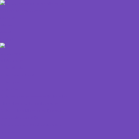
0511-472609
06-27202828
Over ons
Nieuws
Agenda
Contact
Vouwwagens
Minicaravans
Kulba Woody
Kulba Rebel offroad
Kulba Easy
Kulba One
Kulba technische gegevens & uitrusting
Uitvoeringen Kulba mini caravans
Kulba – Uitbreidings mogelijkheden
Downloads en prijslijst
Patakam Gekko offroad minicaravan
Daktenten