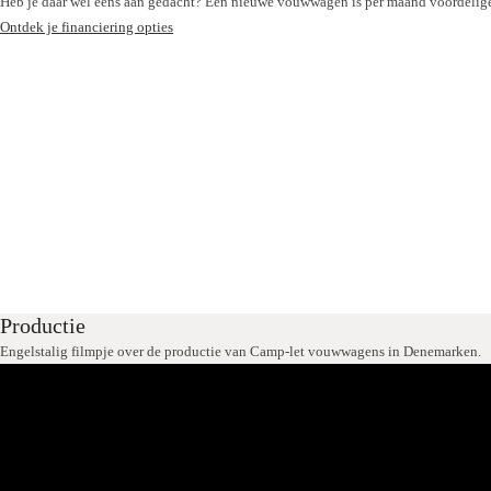
Heb je daar wel eens aan gedacht? Een nieuwe vouwwagen is per maand voordelige
Ontdek je financiering opties
Productie
Engelstalig filmpje over de productie van Camp-let vouwwagens in Denemarken.